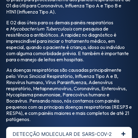
01 dia útil para Coronavírus, Influenza Tipo A e Tipo B e
H1N1 (Influenza Tipo A)
.
E 02 dias úteis para os demais painéis respiratórios
e
Mycobacterium Tuberculosis
com pesquisa de
resistência a antibióticos. A rapidez no diagnóstico é
imprescindível para iniciar o tratamento médico, em
especial, quando o paciente é criança, idoso ou indivíduo
com alguma comorbidade prévia. E também é importante
para o manejo de leitos em hospitais.
As doenças respiratórias são causadas principalmente
pelo: Virus Sincicial Respiratório, Influenza Tipo A e B,
Rinovírus humano, Vírus Parainfluenza, Adenovírus
respiratório, Metapneumovírus, Coronavírus, Enterovírus,
Mycoplasma pneumoniae, Parecovírus humano e
Bocavírus. Pensando nisso, nós contamos com painéis
pequenos com as principais doenças respiratórias (RESP3 e
RESP4), e com painéis maiores e mais completos de até 21
patógenos.
DETECÇÃO MOLECULAR DE SARS-COV-2